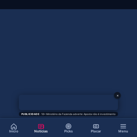
×
PUBLICIDADE
· 18+ Ministério da Fazenda adverte: Aposta não é investimento
0
1
Início
Notícias
Picks
Placar
Menu