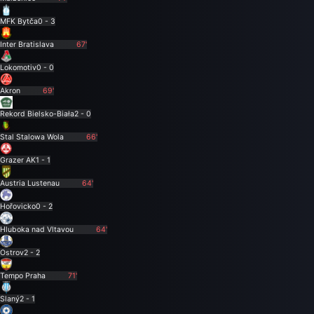
MFK Bytča
0 - 3
Inter Bratislava
67'
Lokomotiv
0 - 0
Akron
69'
Rekord Bielsko-Biała
2 - 0
Stal Stalowa Wola
66'
Grazer AK
1 - 1
Austria Lustenau
64'
Hořovicko
0 - 2
Hluboka nad Vltavou
64'
Ostrov
2 - 2
Tempo Praha
71'
Slaný
2 - 1