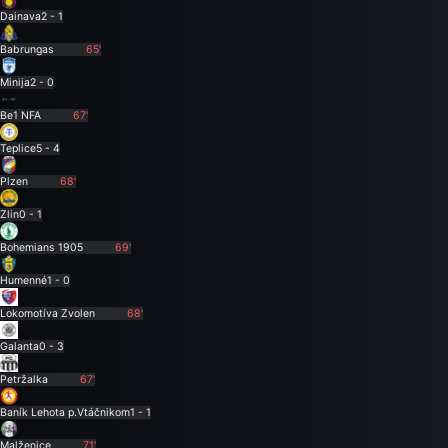
Dainava
2 - 1
Babrungas
65'
Minija
2 - 0
Be1 NFA
67'
Teplice
5 - 4
Plzen
68'
Zlin
0 - 1
Bohemians 1905
69'
Humenné
1 - 0
Lokomotíva Zvolen
68'
Galanta
0 - 3
Petržalka
67'
Baník Lehota p.Vtáčnikom
1 - 1
Malženice
71'