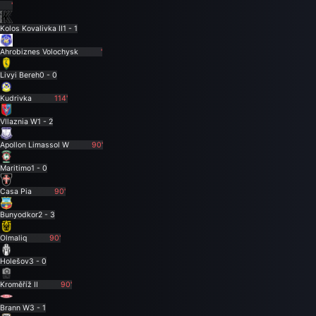
'
Kolos Kovalivka II
1 - 1
Ahrobiznes Volochysk
'
Livyi Bereh
0 - 0
Kudrivka
114'
Vllaznia W
1 - 2
Apollon Limassol W
90'
Maritimo
1 - 0
Casa Pia
90'
Bunyodkor
2 - 3
Olmaliq
90'
Holešov
3 - 0
Kroměříž II
90'
Brann W
3 - 1