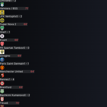
Smiltene
1 - 3
Valmiera / BSS
71'
JFK Ventspils
0 - 2
Super Nova 2
68'
Orel
1 - 1
Kvant
68'
FK Spartak Tambov
0 - 0
Strogino
69'
Paris Saint Germain
1 - 1
Manchester United
64'
Rennes
1 - 4
Brentford
69'
Bashkimi Kumanovo
0 - 2
Tikveš
70'