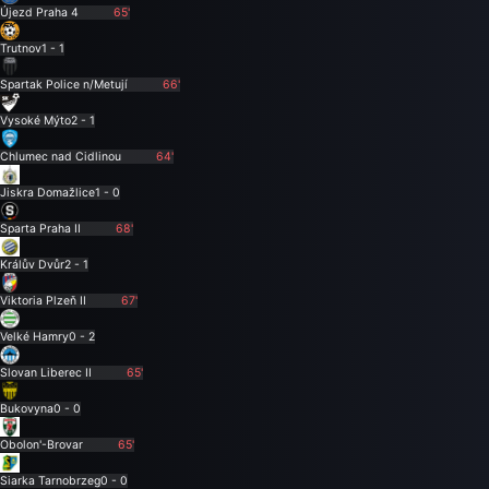
Újezd Praha 4
65'
Trutnov
1 - 1
Spartak Police n/Metují
66'
Vysoké Mýto
2 - 1
Chlumec nad Cidlinou
64'
Jiskra Domažlice
1 - 0
Sparta Praha II
68'
Králův Dvůr
2 - 1
Viktoria Plzeň II
67'
Velké Hamry
0 - 2
Slovan Liberec II
65'
Bukovyna
0 - 0
Obolon'-Brovar
65'
Siarka Tarnobrzeg
0 - 0