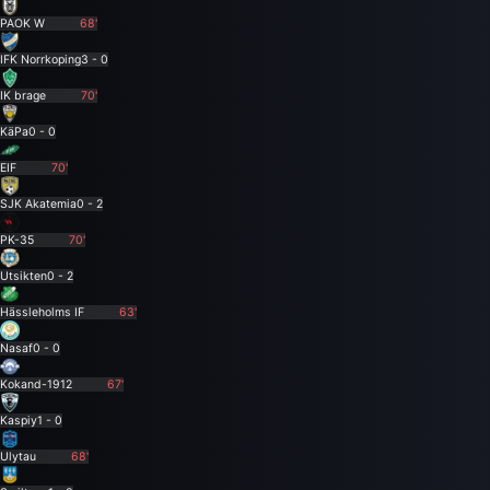
PAOK W
68'
IFK Norrkoping
3 - 0
IK brage
70'
KäPa
0 - 0
EIF
70'
SJK Akatemia
0 - 2
PK-35
70'
Utsikten
0 - 2
Hässleholms IF
63'
Nasaf
0 - 0
Kokand-1912
67'
Kaspiy
1 - 0
Ulytau
68'