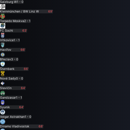
Salzburg W
1 - 0
Kleinmünchen / BW Linz W
69'
Torpedo Moskva
2 - 1
FC Sochi
63'
Vítkovice
1 - 1
Havířov
66'
Břeclav
3 - 0
Šternberk
66'
Nové Sady
0 - 0
Slavičín
64'
Gandzasar
1 - 1
Syunik
64'
Volgar Astrakhan
1 - 0
Dinamo Vladivostok
68'