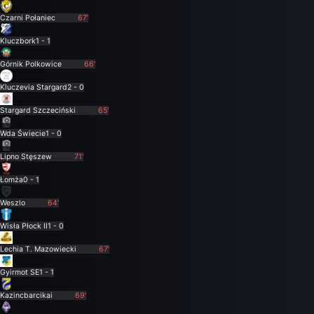
Czarni Połaniec
67'
Kluczbork
1 - 1
Górnik Polkowice
66'
Kluczevia Stargard
2 - 0
Stargard Szczeciński
65'
Wda Świecie
1 - 0
Lipno Stęszew
71'
Łomża
0 - 1
Weszlo
64'
Wisła Płock II
1 - 0
Lechia T. Mazowiecki
67'
Gyirmot SE
1 - 1
Kazincbarcikai
69'